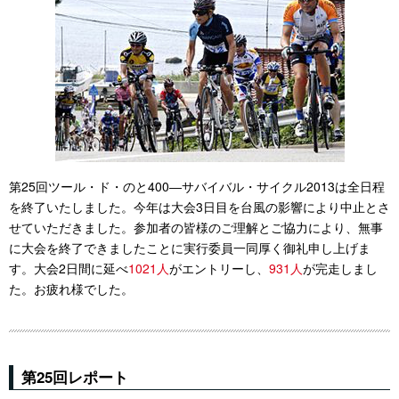
第25回ツール・ド・のと400―サバイバル・サイクル2013は全日程
を終了いたしました。今年は大会3日目を台風の影響により中止とさ
せていただきました。参加者の皆様のご理解とご協力により、無事
に大会を終了できましたことに実行委員一同厚く御礼申し上げま
す。大会2日間に延べ
1021人
がエントリーし、
931人
が完走しまし
た。お疲れ様でした。
第25回レポート